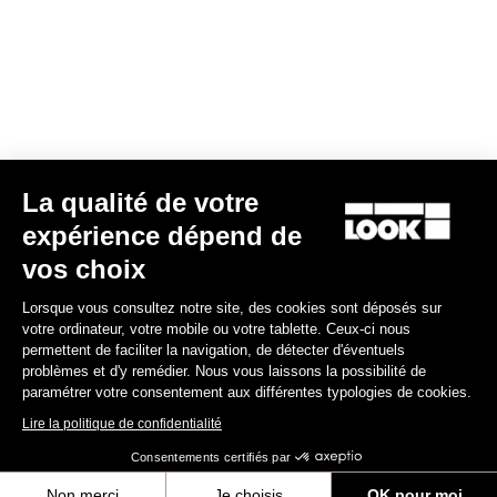
Veste Lmment Momentum
La qualité de votre
180,00 €
108,00 €
expérience dépend de
vos choix
Jerseys
Lorsque vous consultez notre site, des cookies sont déposés sur
votre ordinateur, votre mobile ou votre tablette. Ceux-ci nous
permettent de faciliter la navigation, de détecter d'éventuels
problèmes et d'y remédier. Nous vous laissons la possibilité de
paramétrer votre consentement aux différentes typologies de cookies.
Lire la politique de confidentialité
Consentements certifiés par
Non merci
Je choisis
OK pour moi