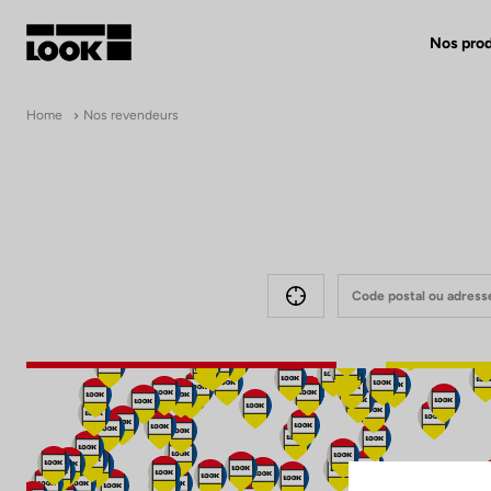
Nos prod
Mon compte
Home
Nos revendeurs
Nos revendeurs
FR
Me géolocaliser
Ok