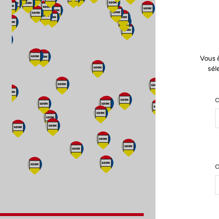
Vous ê
sél
C
C