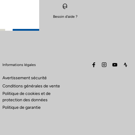
t
Choisir comme revendeur favori
Besoin d’aide ?
S'y rendre
facebook
instagram
youtube
stra
Informations légales
Choisir comme revendeur favori
Avertissement sécurité
Conditions générales de vente
Politique de cookies et de
protection des données
Politique de garantie
S'y rendre