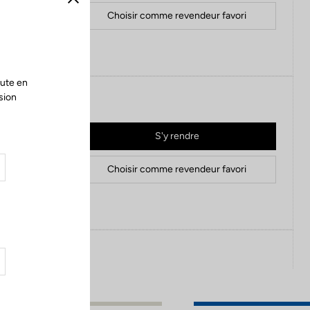
Fermer
Choisir comme revendeur favori
le site internet
oute en
sion
S'y rendre
Choisir comme revendeur favori
S'y rendre