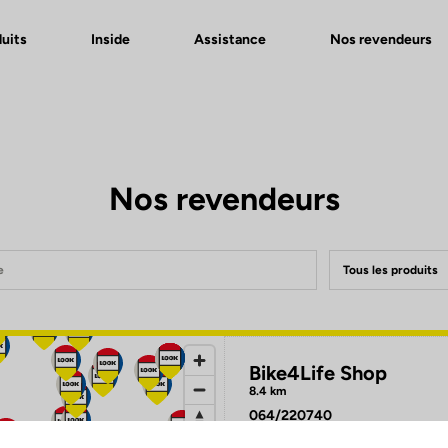
uits
Inside
Assistance
Nos revendeurs
Nos revendeurs
Choisissez une spécia
Bike4Life Shop
8.4 km
064/220740
Chaussée de Nivelles 82a