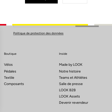
B-7160 Chapelle Lez Herlaimon
S'inscrire à la newsletter
cedorb_5@hotmail.com
Email
Pédales
Valider
Votre e-mail a bien été enregistré
Politique de protection des données
Mega Bike
14.72 km
02/3663986
Chaussee De Tubize 238
Boutique
Inside
B-1440 Wauthier-Braine
Vélos
Made by LOOK
megabikerm@hotmail.com
Pédales
Notre histoire
Pédales
Textile
Teams et Athlètes
Composants
Salle de presse
LOOK B2B
Cycles Houdart
18.2 km
LOOK Assets
064/338712
Devenir revendeur
Rue de Mons 11 B