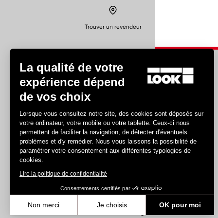
Trouver un revendeur
La qualité de votre
expérience dépend
de vos choix
Expériences
Lorsque vous consultez notre site, des cookies sont déposés sur
votre ordinateur, votre mobile ou votre tablette. Ceux-ci nous
Route
permettent de faciliter la navigation, de détecter d'éventuels
Piste
problèmes et d'y remédier. Nous vous laissons la possibilité de
paramétrer votre consentement aux différentes typologies de
Triathlon
cookies.
Gravel
Lire la politique de confidentialité
E-bike
VTT
Consentements certifiés par
Urban
Non merci
Je choisis
OK pour moi
Trekking