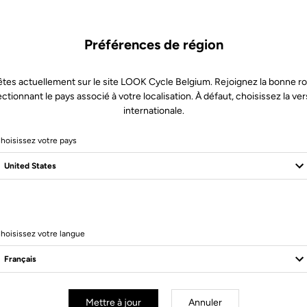
B-7170 Manage
info@bike4life-shop.com
Voir 
Préférences de région
Pédales
tes actuellement sur le site LOOK Cycle Belgium. Rejoignez la bonne r
ectionnant le pays associé à votre localisation. À défaut, choisissez la ver
Cycles Robeli
internationale.
10.24 km
64732821
hoisissez votre pays
Avenue Roi Albert 7
B-7070 Le Roeulx
cyclesrobeli@gmail.com
Pédales
hoisissez votre langue
CNbicycle
12.46 km
0484/818186
Clos du chene au bois 10
Mettre à jour
Annuler