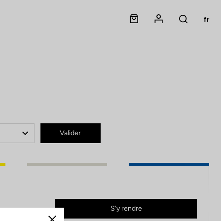
Panier
Mon compte
fr
Rechercher
lité
Valider
S'y rendre