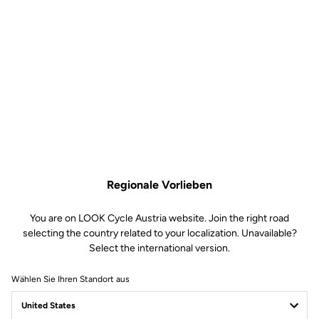
Unglaubliche Präzision
Jedes Pedal ist mit einem Leistungsmesser ausgestattet, der sich bei
Regionale Vorlieben
Temperatur- und Luftdruckschwankungen automatisch kalibriert. Die
neueste Generation elektronischer Komponenten und Algorithmen
You are on LOOK Cycle Austria website. Join the right road
bietet eine Genauigkeit von etwa 1 %.
selecting the country related to your localization. Unavailable?
Select the international version.
Wählen Sie Ihren Standort aus