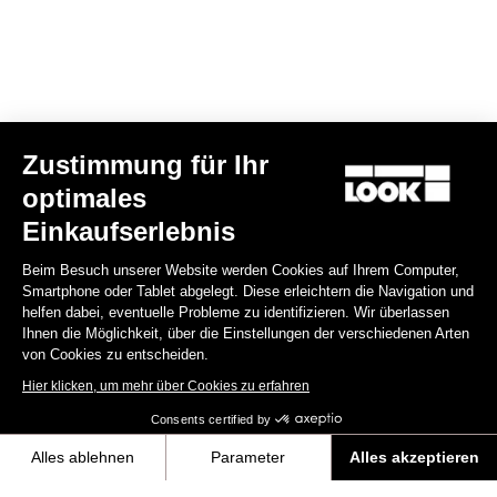
Power Meter
Power Meter
Zustimmung für Ihr
optimales
Einkaufserlebnis
Beim Besuch unserer Website werden Cookies auf Ihrem Computer,
Smartphone oder Tablet abgelegt. Diese erleichtern die Navigation und
helfen dabei, eventuelle Probleme zu identifizieren. Wir überlassen
Keo Blade Power Single
X-Track Power Dual
Ihnen die Möglichkeit, über die Einstellungen der verschiedenen Arten
Black
659,00 €
999,00 €
1.099,00 €
von Cookies zu entscheiden.
Hier klicken, um mehr über Cookies zu erfahren
Consents certified by
Alles ablehnen
Parameter
Alles akzeptieren
Axeptio consent
Einwilligungsmanagementplattform: Passen Sie Ihre Optionen an