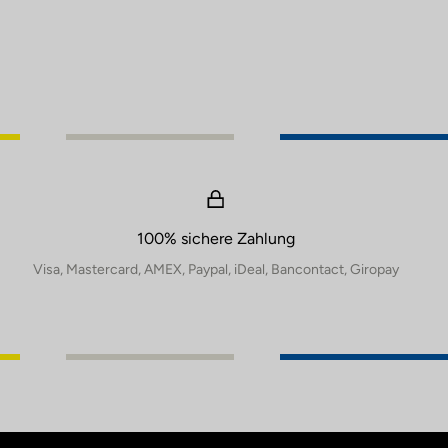
100% sichere Zahlung
Visa, Mastercard, AMEX, Paypal, iDeal, Bancontact, Giropay