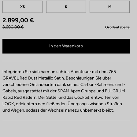
Tailles
XS
S
M
2.899,00 €
3.690,00 €
Größentabelle
765 Gravel Apex XPLR 1x12 / FULCRUM Rapid Red 900 ist nicht mehr online ve
Im Fachhandel kaufen
In den Warenkorb
Integrieren Sie sich harmonisch ins Abenteuer mit dem 765
GRAVEL Red Dust Metallic Satin. Beschleunigen Sie über
verschiedene Geländearten dank seines Carbon-Rahmens und -
Gabels, ausgestattet mit der SRAM Apex Gruppe und FULCRUM
Rapid Red Rädern. Der Sattel und das Cockpit, entworfen von
LOOK, erleichtern den fließenden Übergang zwischen Straßen
und Wegen, sodass der Wechsel nahezu unbemerkt bleibt.