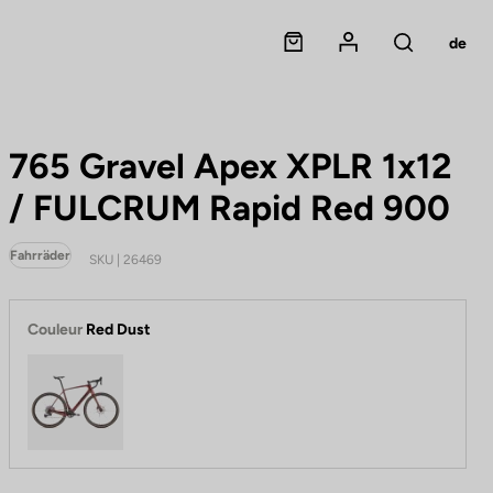
Panier
Mon compte
de
Rechercher
765 Gravel Apex XPLR 1x12
/ FULCRUM Rapid Red 900
Fahrräder
SKU | 26469
Couleur
Red Dust
Red Dust