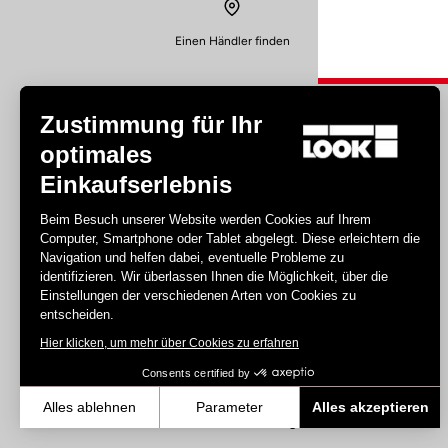
Einen Händler finden
Zustimmung für Ihr
optimales
Einkaufserlebnis
Disziplin
Beim Besuch unserer Website werden Cookies auf Ihrem
Computer, Smartphone oder Tablet abgelegt. Diese erleichtern die
Straße
Navigation und helfen dabei, eventuelle Probleme zu
Bahn
identifizieren. Wir überlassen Ihnen die Möglichkeit, über die
Einstellungen der verschiedenen Arten von Cookies zu
Triathlon
entscheiden.
Gravel
Hier klicken, um mehr über Cookies zu erfahren
E-bike
MTB
Consents certified by
Urban
Alles ablehnen
Parameter
Alles akzeptieren
Trekking
Axeptio consent
Einwilligungsmanagementplattform: Passen Sie Ihre Optionen an