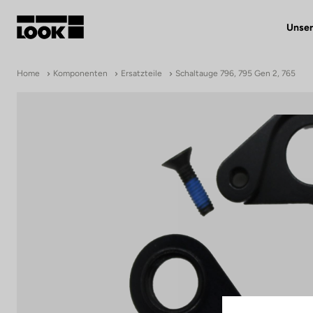
Unser
Mein Benutzerkonto
Home
Komponenten
Ersatzteile
Schaltauge 796, 795 Gen 2, 765
Unsere Händler
FR
Ok