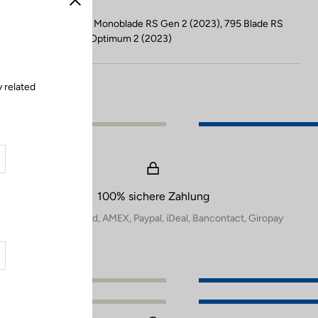
Schließen
Kompatibel mit 796 Monoblade RS Gen 2 (2023), 795 Blade RS
Gen 2 (2024), 765 Optimum 2 (2023)
y related
100% sichere Zahlung
Visa, Mastercard, AMEX, Paypal, iDeal, Bancontact, Giropay