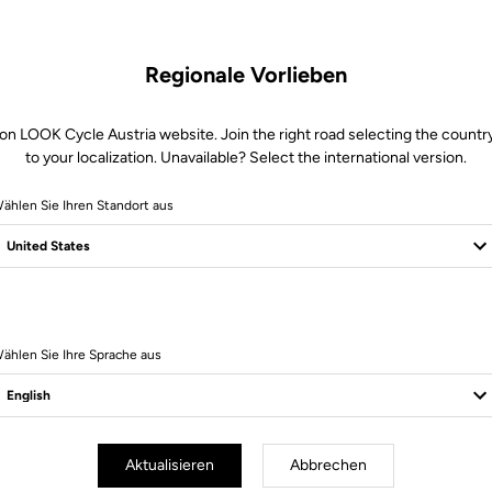
Regionale Vorlieben
on LOOK Cycle Austria website. Join the right road selecting the countr
to your localization. Unavailable? Select the international version.
ählen Sie Ihren Standort aus
Sichere Bezahlung
Besuchen Sie die FAQ oder kontaktieren Sie uns per E-Mail
ählen Sie Ihre Sprache aus
Aktualisieren
Abbrechen