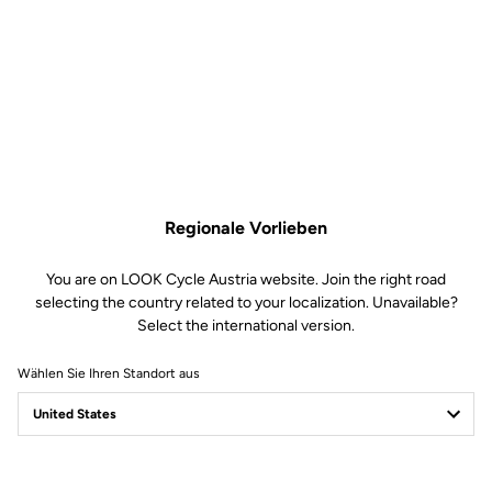
795 Blade 2
Ersatzteile
SKU | 28699
79,00 €
Nur noch
5
auf Lager
Sattelstützenklemmschelle 795 Blade 2 ist nicht mehr online verfügbar
Im Fachhandel kaufen
In den Warenkorb
Regionale Vorlieben
You are on LOOK Cycle Austria website. Join the right road
Kompatibel mit 795 Blade Gen 2 (2023)
selecting the country related to your localization. Unavailable?
Select the international version.
Wählen Sie Ihren Standort aus
Kostenloser Versand
Express - für alle Bestellungen über 60€
Sichere Bezahlung