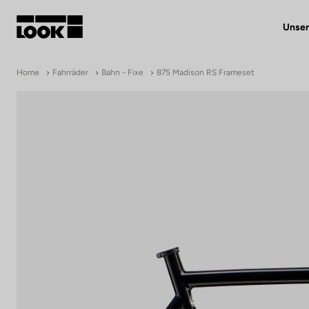
Unser
Mein Benutzerkonto
Home
Fahrräder
Bahn - Fixe
875 Madison RS Frameset
Unsere Händler
FR
Ok