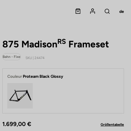
Panier
Mon compte
de
Rechercher
RS
875 Madison
Frameset
Bahn - Fixe
SKU | 24474
Couleur
Proteam Black Glossy
Proteam Black Glossy
1.699,00 €
Größentabelle