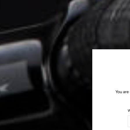
You are 
W