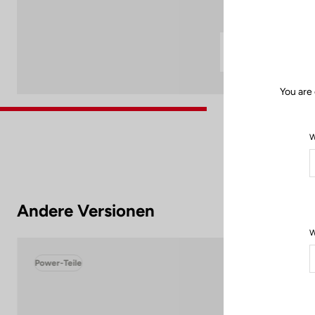
You are 
W
Andere Versionen
W
Power-Teile
Pow