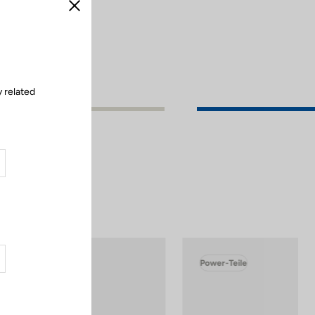
Schließen
y related
Power-Teile