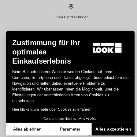
Einen Händler finden
Zustimmung für Ihr
optimales
Einkaufserlebnis
Disziplin
Beim Besuch unserer Website werden Cookies auf Ihrem
Computer, Smartphone oder Tablet abgelegt. Diese erleichtern die
Straße
Navigation und helfen dabei, eventuelle Probleme zu
Bahn
identifizieren. Wir überlassen Ihnen die Möglichkeit, über die
Einstellungen der verschiedenen Arten von Cookies zu
Triathlon
entscheiden.
Gravel
Hier klicken, um mehr über Cookies zu erfahren
E-bike
MTB
Consents certified by
Urban
Alles ablehnen
Parameter
Alles akzeptieren
Trekking