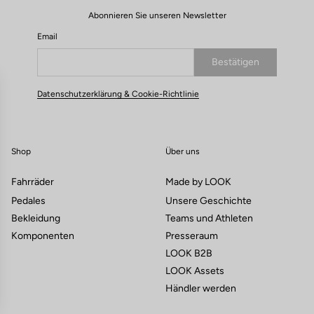
Abonnieren Sie unseren Newsletter
Email
Bestätigen
Deine E-Mail wurde registriert.
Datenschutzerklärung & Cookie-Richtlinie
Shop
Über uns
Fahrräder
Made by LOOK
Pedales
Unsere Geschichte
Bekleidung
Teams und Athleten
Komponenten
Presseraum
LOOK B2B
LOOK Assets
Händler werden