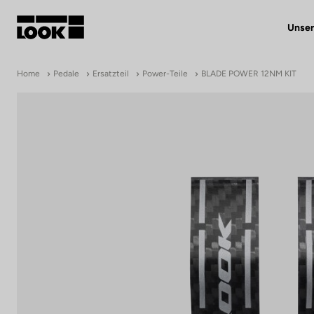
Unser
Mein Benutzerkonto
Home
Pedale
Ersatzteil
Power-Teile
BLADE POWER 12NM KIT
Unsere Händler
FR
Ok