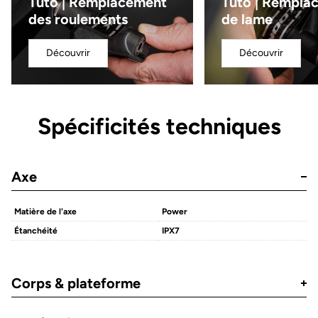
Tuto | Remplacement
Tuto | Rempla
des roulements
de lame
Découvrir
Découvrir
Spécificités techniques
Axe
Matière de l'axe
Power
Étanchéité
IPX7
Corps & plateforme