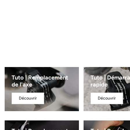
Tuto | Remplacement
Tuto | Démarr
de l'axe
rapide
Découvrir
Découvrir