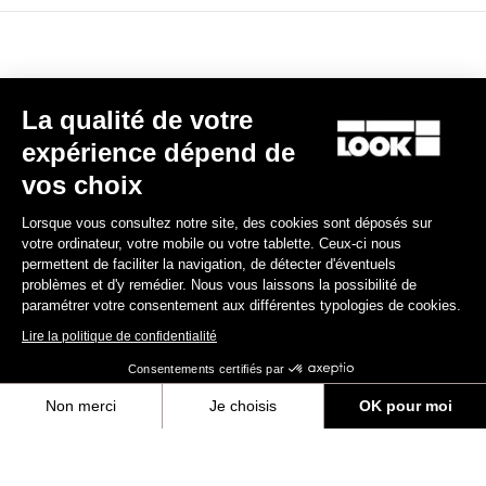
Politique de garantie
La qualité de votre
Découvrir
expérience dépend de
vos choix
Programme de garantie LOOK+
Lorsque vous consultez notre site, des cookies sont déposés sur
Enregistrer
votre ordinateur, votre mobile ou votre tablette. Ceux-ci nous
permettent de faciliter la navigation, de détecter d'éventuels
problèmes et d'y remédier. Nous vous laissons la possibilité de
Manuel d'utilisation
paramétrer votre consentement aux différentes typologies de cookies.
Lire la politique de confidentialité
Téléchargez
Consentements certifiés par
Non merci
Je choisis
OK pour moi
Axeptio consent
Plateforme de Gestion du Consentement : Personnalisez vos Options
S'inscrire à la newsletter