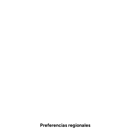
Visible. En todo momento.
El kit de actualización incluye un sistema de luz trasera
revolucionario, integrado en los pedales, que hará que tus salidas
sean más seguras, tanto de día como de noche.
Preferencias regionales