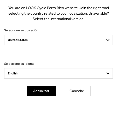
You are on LOOK Cycle Porto Rico website. Join the right road
selecting the country related to your localization. Unavailable?
Select the international version.
Seleccione su ubicación
Seleccione su idioma
Compatible con los Keo 2
Max.
Actualizar
Cancelar
VISION
El LOOK Keo 2 Max
Upgrade Kit se suministra con un
conjunto de accesorios que te permite montar y adaptar
fácilmente tu Keo 2 Max (o Keo 2 Max Carbon) en una Keo 2
VISION
Max
.