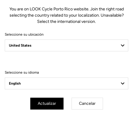
290,00 US$
You are on LOOK Cycle Porto Rico website. Join the right road
selecting the country related to your localization. Unavailable?
Comprar en tienda
Select the international version.
Seleccione su ubicación
Diseñada para cuadros 796, la potencia AERO FLAT es súper
aerodinámica y permite cableado interno completo. Fabricada en
aluminio y acero.
Seleccione su idioma
Especificaciones técnicas
Actualizar
Cancelar
General