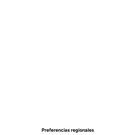
Potencia Aero Flat
Potencias
SKU | 9321
Couleur
Black
Black
Preferencias regionales