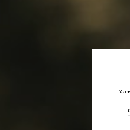
You a
S