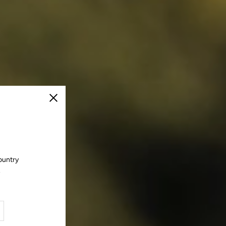
Cerrar
ountry
.