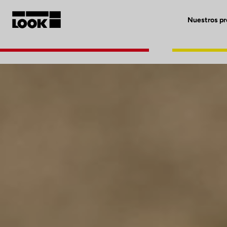
Nuestros p
Mi cuenta
Nuestras tiendas
FR
Ok