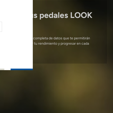
 miden tus pedales LOOK
porcionan una gama completa de datos que te permitirán
leo en detalle, mejorar tu rendimiento y progresar en cada