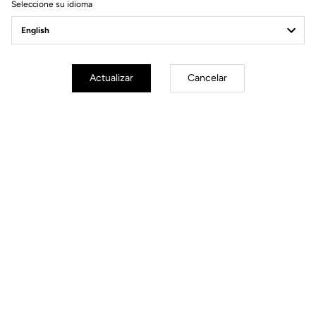
Seleccione su idioma
Material
50% Tarpaulin
50% Polyester
Detalles
Gran compartimento central con un
compartimento para el ordenador
Funcional cierre enrollable
Actualizar
Cancelar
Lona impermeable resistente a
desgarros
Bolsillos frontales y laterales
Red retráctil para sujetar un casco.
Almohadillado de correas y espalda
ergonómico
Volumen: 23,4 L
Tallas
28,5 x 47 x 17,5 cm
Instrucciones