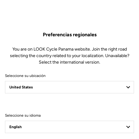
Especificaciones técnicas
Preferencias regionales
Características
You are on LOOK Cycle Panama website. Join the right road
Material
80% Poliamida
selecting the country related to your localization. Unavailable?
20% Lycra
Select the international version.
Tecnología
Badana de gran densidad (80
kg/m3)
Seleccione su ubicación
Su menor tamaño ofrece mejor
contacto con la piel
Tirantes de rejilla para mayor
transpiración
Suaves inserciones de silicona en
los muslos
Discreto logotipo LOOK del mismo
Seleccione su idioma
tono
Colores disponibles: negro /
Sunrise (negro - amarillo - naranja)
/ Sunset (negro - naranja - azul)