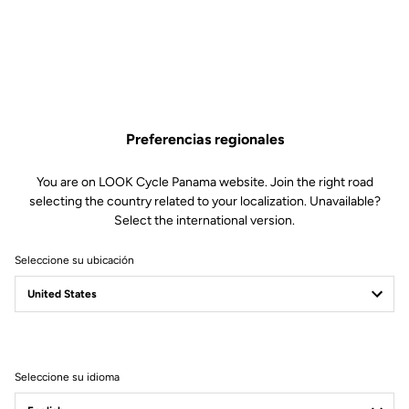
¿Por qué te encantará?
Diseño clásico y discreto, con el máximo apoyo y
comodidad.
Ajuste súper cómodo a la planta del pie gracias a su hilado
especial.
Preferencias regionales
El sudor se evapora rápidamente gracias a su tecnología Meryl®
Skinlife, aportando sujeción y comodidad.
You are on LOOK Cycle Panama website. Join the right road
Atención a los detalles: negros o blancos - fáciles de combinar
selecting the country related to your localization. Unavailable?
con tu ropa, y rematados con los colores corporativos.
Select the international version.
Seleccione su ubicación
Especificaciones técnicas
Seleccione su idioma
Características