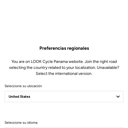
6,50 US$
Comprar en tienda
Preferencias regionales
Pins de repuesto para pedales Trail Roc. Incluye 6x8mm y 6x10mm.
You are on LOOK Cycle Panama website. Join the right road
selecting the country related to your localization. Unavailable?
Select the international version.
Seleccione su ubicación
Especificaciones técnicas
General
Seleccione su idioma
Materiales
8mm PINS x6 / 10mm PINS x6