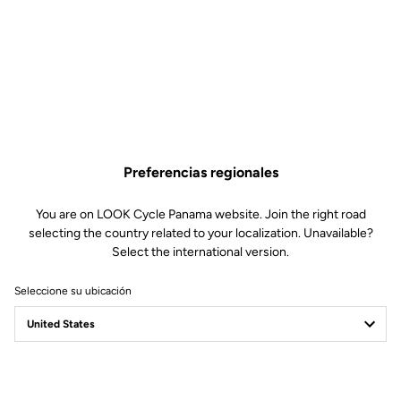
5,00 US$
Comprar en tienda
Tornillos y arandelas de repuesto para calas KEO y Delta. Incluye
Preferencias regionales
las tres unidades de cada pieza.
You are on LOOK Cycle Panama website. Join the right road
selecting the country related to your localization. Unavailable?
Select the international version.
Seleccione su ubicación
Especificaciones técnicas
General