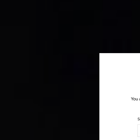
You 
S