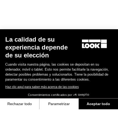
E-bike
La calidad de su
experiencia depende
de su elección
Cuando visita nuestra página, las cookies se depositan en su
ordenador, móvil o tablet. Esto nos permite facilitarle la navegación,
detectar posibles problemas y solucionarlos. Tiene la posibilidad de
paramentar su consentimiento a las diferentes cookies.
Haz clic aquí para saber más acerca de las cookies
Consentimientos certificados por
Rechazar todo
Parametrizar
Aceptar todo
E-765 Optimum Rival AXS
Axeptio consent
Plataforma de Gestión de Consentimiento: Personaliza tus Opciones
9.585,00 US$