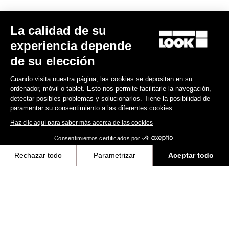
Keo Blade
185,00 US$
La calidad de su
experiencia depende
Race
de su elección
Cuando visita nuestra página, las cookies se depositan en su
ordenador, móvil o tablet. Esto nos permite facilitarle la navegación,
detectar posibles problemas y solucionarlos. Tiene la posibilidad de
paramentar su consentimiento a las diferentes cookies.
Haz clic aquí para saber más acerca de las cookies
Consentimientos certificados por
Rechazar todo
Parametrizar
Aceptar todo
Axeptio consent
Plataforma de Gestión de Consentimiento: Personaliza tus Opciones
Nuestra plataforma te permite personalizar y gestionar tus ajustes de 