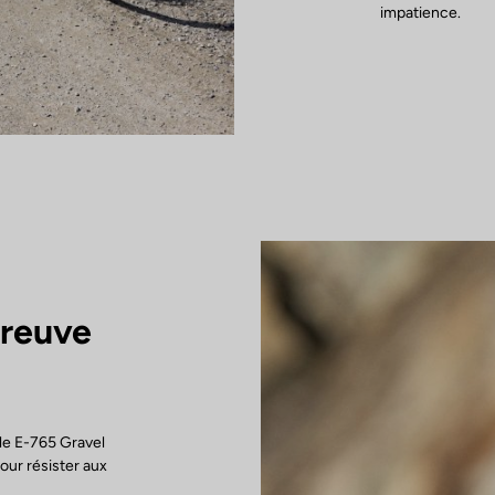
impatience.
preuve
 le E-765 Gravel
our résister aux