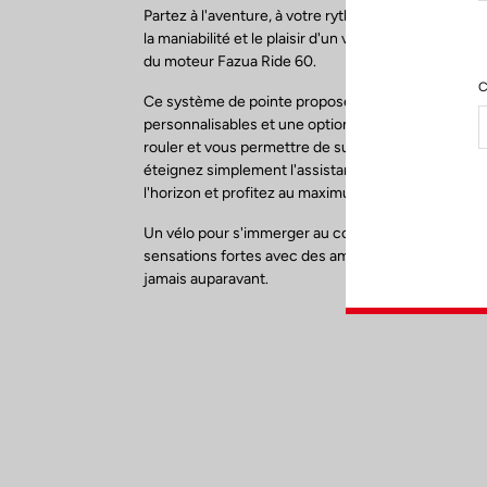
Partez à l'aventure, à votre rythme. Le LOOK E-765
la maniabilité et le plaisir d'un vélo de Gravel à la 
du moteur Fazua Ride 60.
C
Ce système de pointe propose trois modes d'assi
personnalisables et une option Boost pour décupler 
rouler et vous permettre de survoler les sentiers. 
éteignez simplement l'assistance en fonction de vo
l'horizon et profitez au maximum de la généreuse 
Un vélo pour s'immerger au cœur de la nature, par
sensations fortes avec des amis et découvrir le
jamais auparavant.