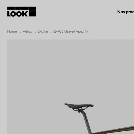
Nos prod
Mon compte
Home
Vélos
E-bike
E-765 Gravel Apex 1x
Nos revendeurs
FR
Ok