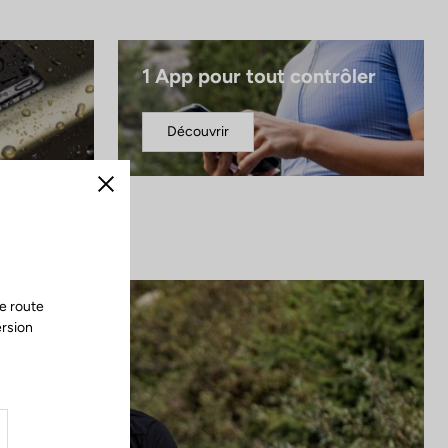
1 App pour tout contrôler
Découvrir
Fermer
e route
ersion