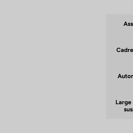
Ass
Cadre 
Auton
Large 
sus