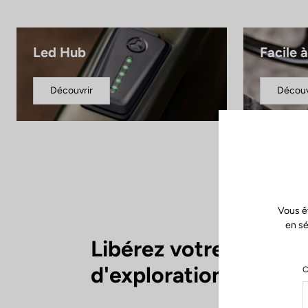
Led Hub
Facile 
Découvrir
Découv
Vous ê
en sé
Libérez votre esprit
d'exploration
C