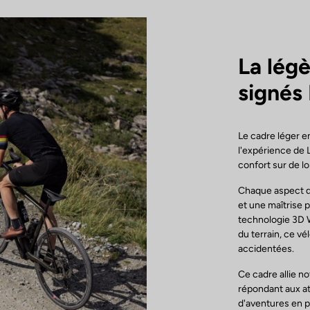
La légè
signés
Le cadre léger e
l'expérience de 
confort sur de l
Chaque aspect d
et une maîtrise p
technologie 3D W
du terrain, ce v
accidentées.
Ce cadre allie n
répondant aux at
d'aventures en p