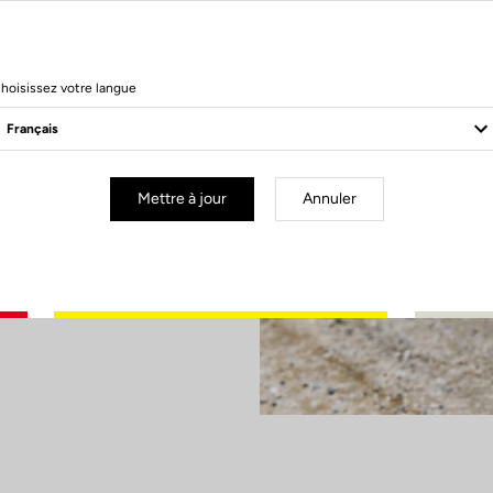
 Gravel associe
puissance discrète
hoisissez votre langue
stance
le plaisir de
Réglez ou
s besoins, visez
autonomie.
Mettre à jour
Annuler
tager des
 monde comme