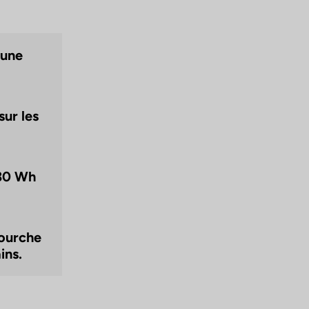
 une
sur les
430 Wh
fourche
ins.