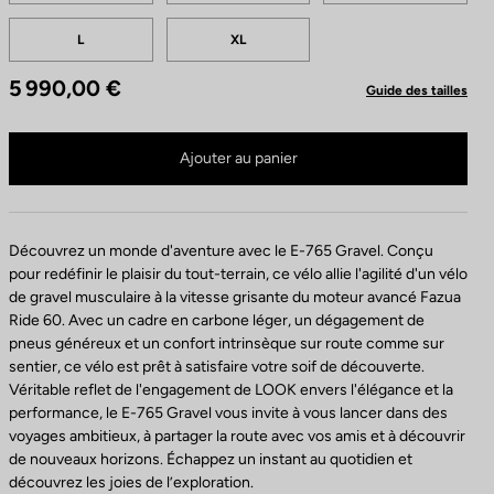
L
XL
5 990,00 €
Guide des tailles
E-765 Gravel Apex 1x n'est plus disponible en ligne
Acheter en magasin
Ajouter au panier
Découvrez un monde d'aventure avec le E-765 Gravel. Conçu
pour redéfinir le plaisir du tout-terrain, ce vélo allie l'agilité d'un vélo
de gravel musculaire à la vitesse grisante du moteur avancé Fazua
Ride 60. Avec un cadre en carbone léger, un dégagement de
pneus généreux et un confort intrinsèque sur route comme sur
sentier, ce vélo est prêt à satisfaire votre soif de découverte.
Véritable reflet de l'engagement de LOOK envers l'élégance et la
performance, le E-765 Gravel vous invite à vous lancer dans des
voyages ambitieux, à partager la route avec vos amis et à découvrir
de nouveaux horizons. Échappez un instant au quotidien et
découvrez les joies de l’exploration.