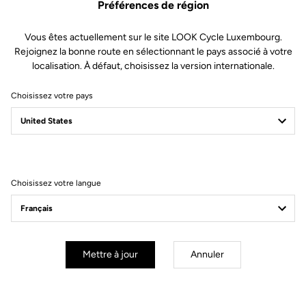
Préférences de région
Vous êtes actuellement sur le site LOOK Cycle Luxembourg.
Autonomie Prolongée
Rejoignez la bonne route en sélectionnant le pays associé à votre
localisation. À défaut, choisissez la version internationale.
Avec une autonomie exceptionnelle de 60 heures, vos X-Track Power
Dual vous accompagneront pendant de longues sorties avant de
Choisissez votre pays
nécessiter une recharge. Cette dernière s’effectue de manière
simultanée sur les deux pédales via un connecteur magnétique et un
câble USB-C. De plus, l’intégration des batteries lithium directement
dans l’axe supprime tout risque d’infiltration d’eau ou de corrosion.
Choisissez votre langue
Mettre à jour
Annuler