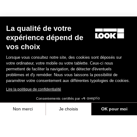
Politique de garantie
Enregistrer
La qualité de votre
Programme de garantie LOOK+
expérience dépend de
Découvrir
vos choix
Lorsque vous consultez notre site, des cookies sont déposés sur
votre ordinateur, votre mobile ou votre tablette. Ceux-ci nous
permettent de faciliter la navigation, de détecter d'éventuels
problèmes et d'y remédier. Nous vous laissons la possibilité de
paramétrer votre consentement aux différentes typologies de cookies.
Notice d'utilisation
Lire la politique de confidentialité
Téléchargez
Consentements certifiés par
Non merci
Je choisis
OK pour moi
Quick Start Guide
Axeptio consent
Plateforme de Gestion du Consentement : Personnalisez vos Options
Téléchargez
Notre plateforme vous permet d'adapter et de gérer vos paramètres de 