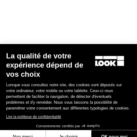
Veste Lmment Storm
La qualité de votre
175,00 €
expérience dépend de
vos choix
Jerseys
Lorsque vous consultez notre site, des cookies sont déposés sur
votre ordinateur, votre mobile ou votre tablette. Ceux-ci nous
permettent de faciliter la navigation, de détecter d'éventuels
problèmes et d'y remédier. Nous vous laissons la possibilité de
paramétrer votre consentement aux différentes typologies de cookies.
Lire la politique de confidentialité
Consentements certifiés par
Non merci
Je choisis
OK pour moi