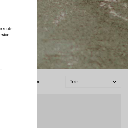
e route
ersion
Filtrer
Trier
Lights