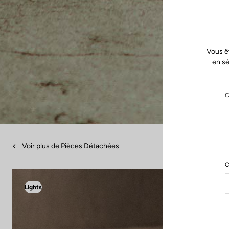
Vous ê
en sé
C
Voir plus de Pièces Détachées
C
Lights