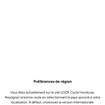
Spécificités techniques
Made by LOOK
Cadre
795 BLADE RS ICONIC EDITION
Potence
LOOK COMBO AERO CARBON.
ANGLE -7° (XXS:80 XS:90 S:100
Préférences de région
M/L:110 XL:120)
Vous êtes actuellement sur le site LOOK Cycle Honduras.
Rejoignez la bonne route en sélectionnant le pays associé à votre
Roues
localisation. À défaut, choisissez la version internationale.