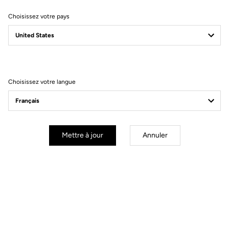
Composants
Choisissez votre pays
Poids & Tailles
Choisissez votre langue
Mettre à jour
Annuler