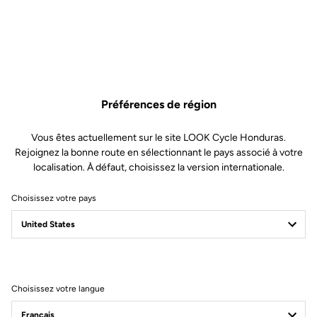
pour un confort optimal : Conçu
pour les sorties longues (5h)
Mousse haute densité : 80 kg/m3
Support central conçu pour
améliorer la stabilité et le confort
Forme réduite permettant un
contact plus naturel, continu
Préférences de région
Coupe
Vous êtes actuellement sur le site LOOK Cycle Honduras.
Rejoignez la bonne route en sélectionnant le pays associé à votre
localisation. À défaut, choisissez la version internationale.
Instructions
Choisissez votre pays
Choisissez votre langue