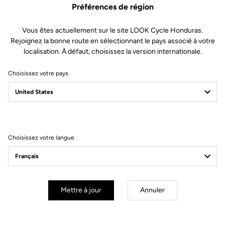
Préférences de région
Le casque de cyclisme sur route LOOK ABUS Gamechanger 2.0
porte bien son nom avec son aérodynamisme performant, sa
ventilation à la pointe et son confort haut de gamme. Doté d'un
Vous êtes actuellement sur le site LOOK Cycle Honduras.
ajustement sécurisé et personnalisé ainsi que d'une finition noire
Rejoignez la bonne route en sélectionnant le pays associé à votre
élégante, il allie performance et style pour chaque sortie.
localisation. À défaut, choisissez la version internationale.
Choisissez votre pays
Vous allez trouver votre bonheur.
Choisissez votre langue
Accessoires
Accessoires
Mettre à jour
Annuler