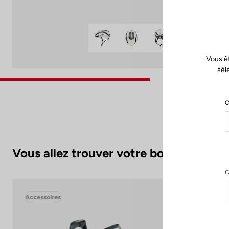
Vous ê
sél
C
Vous allez trouver votre bonheur.
C
Accessoires
Acc