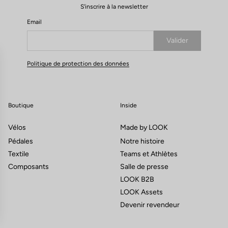
S'inscrire à la newsletter
Email
Valider
Votre e-mail a bien été enregistré
Politique de protection des données
Boutique
Inside
Vélos
Made by LOOK
Pédales
Notre histoire
Textile
Teams et Athlètes
Composants
Salle de presse
LOOK B2B
LOOK Assets
Devenir revendeur
ns