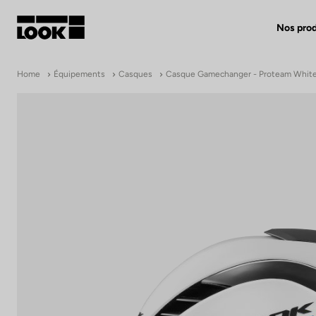
Nos prod
Mon compte
Home
Équipements
Casques
Casque Gamechanger - Proteam Whit
Nos revendeurs
FR
Ok