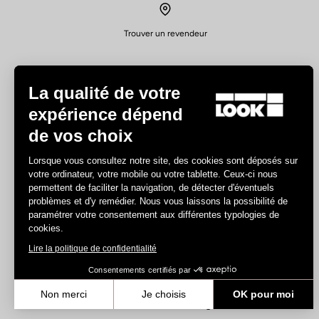
Trouver un revendeur
La qualité de votre
expérience dépend
de vos choix
Expériences
Lorsque vous consultez notre site, des cookies sont déposés sur
votre ordinateur, votre mobile ou votre tablette. Ceux-ci nous
Route
permettent de faciliter la navigation, de détecter d'éventuels
Piste
problèmes et d'y remédier. Nous vous laissons la possibilité de
paramétrer votre consentement aux différentes typologies de
Triathlon
cookies.
Gravel
Lire la politique de confidentialité
E-bike
VTT
Consentements certifiés par
Urban
Non merci
Je choisis
OK pour moi
Trekking
Axeptio consent
Plateforme de Gestion du Consentement : Personnalisez vos Optio