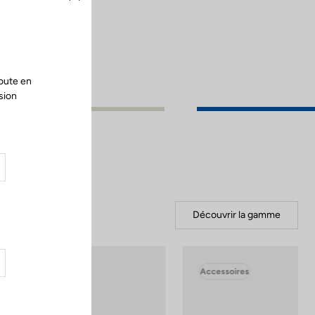
Fermer
oute en
sion
Découvrir la gamme
Accessoires