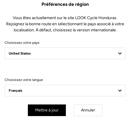
Préférences de région
Les composants premium de ce kit permettent de faire l'entretien
Vous êtes actuellement sur le site LOOK Cycle Honduras.
d'une paire de pédale.
Rejoignez la bonne route en sélectionnant le pays associé à votre
localisation. À défaut, choisissez la version internationale.
Ce kit comprend :
Choisissez votre pays
• 4 Roulements à bille à double étanchéité
• 2 Paliers lisse métal
• 2 Écrous
• 2 Rondelles coniques
• 2 Bouchons avec joint d’étanchéité
• 2 joints à lèvre
Choisissez votre langue
• 1 Outil d'extraction roulements
Compatible avec les gammes de pédales : Trail, X-Track, X-Track
En-Rage, Geo Trekking
Mettre à jour
Annuler