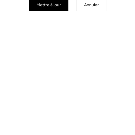
Mettre à jour
Annuler
Lames route
Lames route
Kit Lames 8 Keo Blade
Kit Lames 16 Keo Blade
54,00 $US
0,00 $US
54,00 $US
0,00 $US
S'inscrire à la newsletter