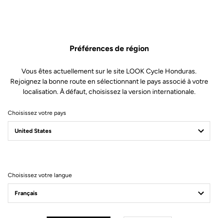
cycliste (de souple à ferme) en changeant les lames en seulement
30 secondes.
Ce kit comprend :
Préférences de région
2 Lames de tension 12
Vous êtes actuellement sur le site LOOK Cycle Honduras.
2 Axes levier
Rejoignez la bonne route en sélectionnant le pays associé à votre
localisation. À défaut, choisissez la version internationale.
1 Outil d’extraction axe levier
Choisissez votre pays
Compatible avec Keo Blade, Keo Blade Ceramic et Keo Blade
Ceramic Ti
Choisissez votre langue
Autres versions