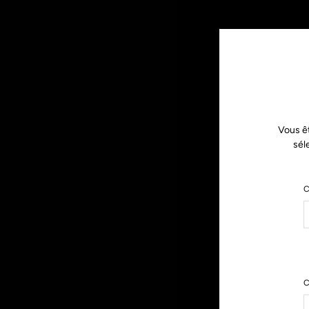
Vous ê
sél
C
C