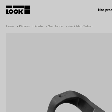
Nos prod
Mon compte
Home
Pédales
Route
Gran fondo
Keo 2 Max Carbon
Nos revendeurs
FR
Ok