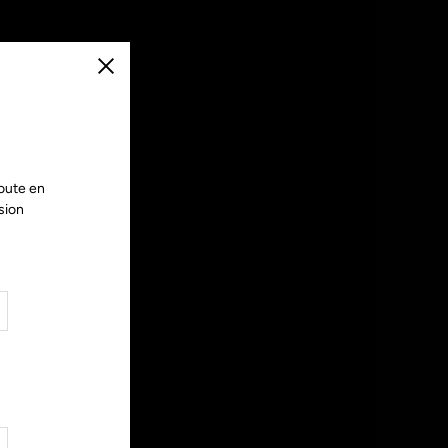
Fermer
oute en
sion