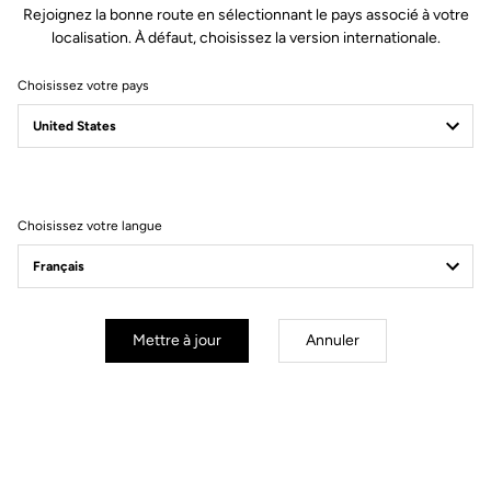
Rejoignez la bonne route en sélectionnant le pays associé à votre
Matière de l'axe
Chromoly
localisation. À défaut, choisissez la version internationale.
Choisissez votre pays
Corps & plateforme
Tension & cales
Choisissez votre langue
Poids & accessoires
Vos questions les plus fréquentes sur les
Mettre à jour
Annuler
pédales & cales
Voir