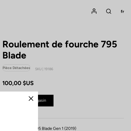
Mon compte
fr
Rechercher
Roulement de fourche 795
Blade
Pièce Détachées
SKU | 19186
100,00 $US
Acheter en magasin
Fermer
Compatible avec 795 Blade Gen 1 (2019)