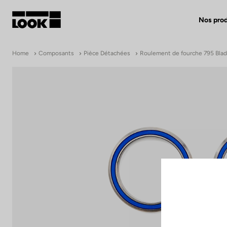
Nos prod
Mon compte
Home
Composants
Pièce Détachées
Roulement de fourche 795 Bla
Nos revendeurs
FR
Ok