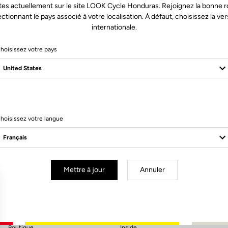
tes actuellement sur le site LOOK Cycle Honduras. Rejoignez la bonne r
ectionnant le pays associé à votre localisation. À défaut, choisissez la ver
internationale.
hoisissez votre pays
hoisissez votre langue
S'inscrire à la newsletter
Email
Valider
Mettre à jour
Annuler
Votre e-mail a bien été enregistré
Politique de protection des données
Boutique
Inside