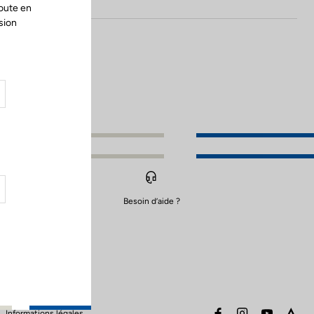
oute en
sion
Besoin d’aide ?
facebook
instagram
youtube
stra
Informations légales