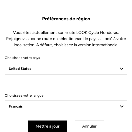
Pièce Détachées
SKU | 28696
Préférences de région
25,00 $US
Vous êtes actuellement sur le site LOOK Cycle Honduras.
Rejoignez la bonne route en sélectionnant le pays associé à votre
Acheter en magasin
localisation. À défaut, choisissez la version internationale.
Choisissez votre pays
Compatible avec 796 Monoblade RS Gen 2 (2023), 795 Blade RS
Gen 2 (2024), 765 Optimum 2 (2023)
Choisissez votre langue
S'inscrire à la newsletter
Email
Valider
Mettre à jour
Annuler