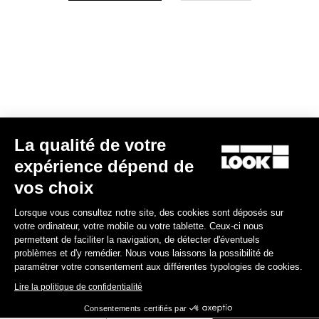
Votre e-mail a bien été enregistré
Politique de protection des données
Trouver un revendeur
Besoin d’aide ?
La qualité de votre
Expériences
expérience dépend de
vos choix
Boutique
Lorsque vous consultez notre site, des cookies sont déposés sur
Inside
votre ordinateur, votre mobile ou votre tablette. Ceux-ci nous
permettent de faciliter la navigation, de détecter d'éventuels
problèmes et d'y remédier. Nous vous laissons la possibilité de
Informations légales
paramétrer votre consentement aux différentes typologies de cookies.
Lire la politique de confidentialité
facebook
instagram
youtube
strava
Consentements certifiés par