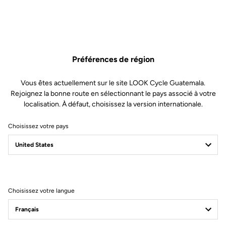
majuscule, 1 minuscules, 1 chiffre et 1 caractère spécial : - $ % ^ # & =
+ ( ) ! ? * £ + ] / [ ; < > ~
Vérification
Préférences de région
J'ai lu et j'accepte les
termes et conditions et la politique de
Vous êtes actuellement sur le site LOOK Cycle Guatemala.
protection des données
Rejoignez la bonne route en sélectionnant le pays associé à votre
S'abonner à la newsletter
localisation. À défaut, choisissez la version internationale.
Créer un compte
Choisissez votre pays
Déjà client ?
Se connecter
Choisissez votre langue