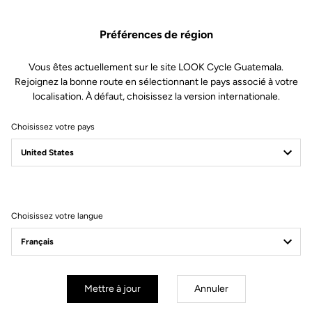
Spécificités techniques
Préférences de région
Vous êtes actuellement sur le site LOOK Cycle Guatemala.
Made by LOOK
Rejoignez la bonne route en sélectionnant le pays associé à votre
localisation. À défaut, choisissez la version internationale.
Cintre
LOOK LS3 Alloy Aero
Potence
LOOK LS3 Alloy
Choisissez votre pays
Tige de selle
LOOK Short Fit Dynamic open fit
Selle
LOOK SHORT FIT DYNAMIC open
fit
Choisissez votre langue
Roues
Transmission & freins
Mettre à jour
Annuler
Poids & Tailles