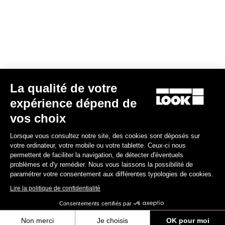
Trouver un revendeur
Besoin d’aide ?
La qualité de votre
Expériences
expérience dépend de
vos choix
Boutique
Lorsque vous consultez notre site, des cookies sont déposés sur
Inside
votre ordinateur, votre mobile ou votre tablette. Ceux-ci nous
permettent de faciliter la navigation, de détecter d'éventuels
problèmes et d'y remédier. Nous vous laissons la possibilité de
Informations légales
paramétrer votre consentement aux différentes typologies de cookies.
Lire la politique de confidentialité
facebook
instagram
youtube
strava
Consentements certifiés par
© LOOK 2026
- Tous droits réservés
Non merci
Je choisis
OK pour moi