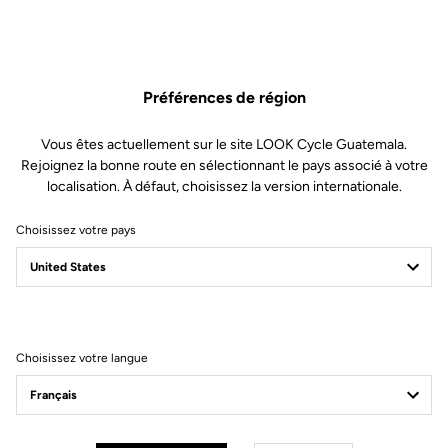
Le cockpit Aero Carbon
Préférences de région
Combo
Vous êtes actuellement sur le site LOOK Cycle Guatemala.
Rejoignez la bonne route en sélectionnant le pays associé à votre
Le cockpit Aero Carbon Combo du 785 Huez RS, parfaitement
localisation. À défaut, choisissez la version internationale.
aérodynamique, délivre les performances requises pour aller vite,
quelle que soit la pente. Son intégration parfaite et sa modularité
Choisissez votre pays
lui permettent de répondre aux cyclistes exigeants en matière de
position et de style.
Choisissez votre langue