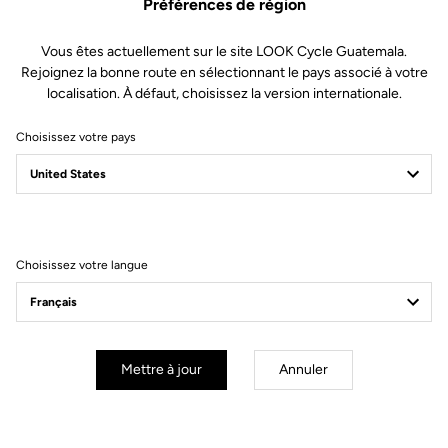
Préférences de région
Vous êtes actuellement sur le site LOOK Cycle Guatemala.
Rejoignez la bonne route en sélectionnant le pays associé à votre
localisation. À défaut, choisissez la version internationale.
Choisissez votre pays
Choisissez votre langue
Compatible avec les Keo 2
Max.
VISION
Le LOOK Keo 2 Max
Upgrade Kit est fourni avec un
Mettre à jour
Annuler
ensemble d'accessoires pour vous permettre de monter et
d'adapter facilement votre Keo 2 Max (ou Keo 2 Max Carbon) en
VISION
une Keo 2 Max
.