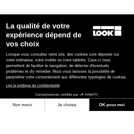
La qualité de votre
expérience dépend de
vos choix
Lorsque vous consultez notre site, des cookies sont déposés sur
votre ordinateur, votre mobile ou votre tablette. Ceux-ci nous
permettent de faciliter la navigation, de détecter d'éventuels
problèmes et d'y remédier. Nous vous laissons la possibilité de
paramétrer votre consentement aux différentes typologies de cookies.
Lire la politique de confidentialité
Consentements certifiés par
Non merci
Je choisis
OK pour moi
Axeptio consent
Plateforme de Gestion du Consentement : Personnalisez vos Options
Notre plateforme vous permet d'adapter et de gérer vos paramètres de 