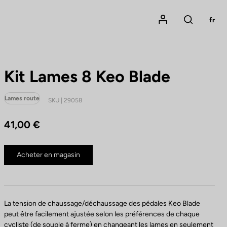
Mon compte
fr
Rechercher
Kit Lames 8 Keo Blade
Lames route
SKU | 29058
41,00 €
Acheter en magasin
La tension de chaussage/déchaussage des pédales Keo Blade
peut être facilement ajustée selon les préférences de chaque
cycliste (de souple à ferme) en changeant les lames en seulement