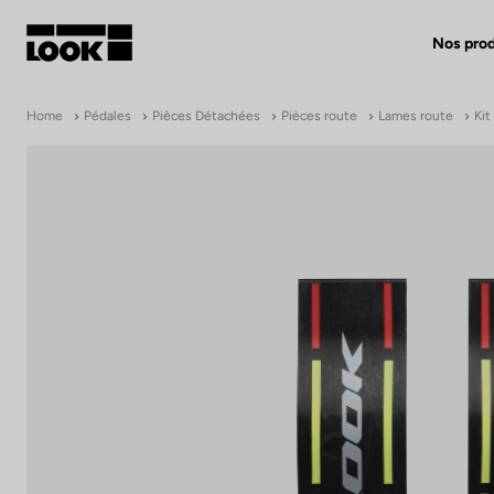
Nos prod
Mon compte
Home
Pédales
Pièces Détachées
Pièces route
Lames route
Kit
Nos revendeurs
FR
Ok