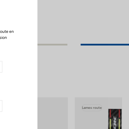
Fermer
route en
sion
Lames route