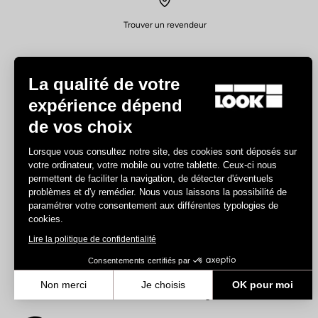
Trouver un revendeur
La qualité de votre
expérience dépend
de vos choix
Expériences
Lorsque vous consultez notre site, des cookies sont déposés sur
votre ordinateur, votre mobile ou votre tablette. Ceux-ci nous
Route
permettent de faciliter la navigation, de détecter d'éventuels
Piste
problèmes et d'y remédier. Nous vous laissons la possibilité de
paramétrer votre consentement aux différentes typologies de
Triathlon
cookies.
Gravel
Lire la politique de confidentialité
E-bike
VTT
Consentements certifiés par
Urban
Non merci
Je choisis
OK pour moi
Trekking
Axeptio consent
Plateforme de Gestion du Consentement : Personnalisez vos Optio