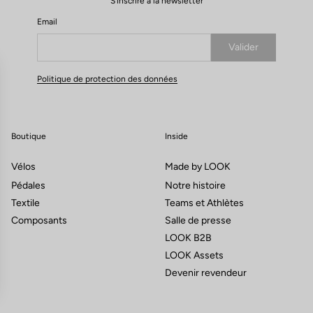
S'inscrire à la newsletter
Email
Valider
Votre e-mail a bien été enregistré
Politique de protection des données
Boutique
Inside
Vélos
Made by LOOK
Pédales
Notre histoire
Textile
Teams et Athlètes
Composants
Salle de presse
LOOK B2B
LOOK Assets
Devenir revendeur
ns