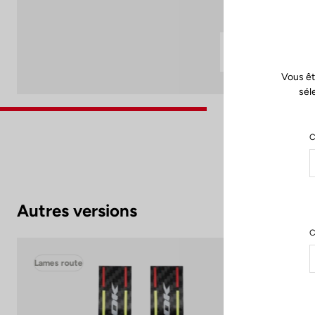
Vous êt
sél
C
Autres versions
C
Lames route
Lam