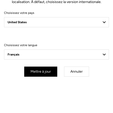
localisation. À défaut, choisissez la version internationale.
Il vous permet de déterminer rapidement si l’ajout d’un Keo Spacer
est nécessaire pour garantir un contact optimal entre la
Choisissez votre pays
chaussure, la cale et la pédale.
Choisissez votre langue
Documents à télécharger
Manuel d'utilisation
Mettre à jour
Annuler
Téléchargez
Guide d'installation
Découvrir