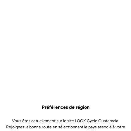
Outil de Mesure de Semelle
Cales Route
SKU | 18895
2,00 €
Acheter en magasin
Préférences de région
Vous êtes actuellement sur le site LOOK Cycle Guatemala.
L’outil a été spécialement conçu pour mesurer avec précision le
Rejoignez la bonne route en sélectionnant le pays associé à votre
rayon de courbure de votre semelle de chaussure de route.