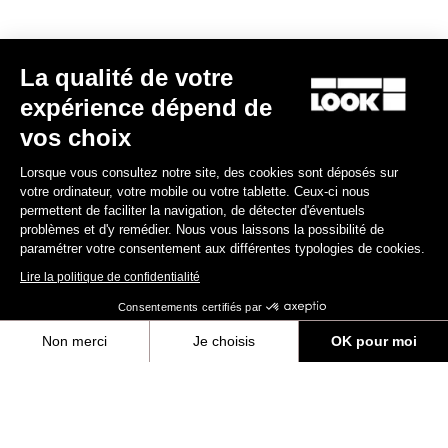
Découvrir
La qualité de votre
expérience dépend de
vos choix
Guide de maintenance
Lorsque vous consultez notre site, des cookies sont déposés sur
Découvrir
votre ordinateur, votre mobile ou votre tablette. Ceux-ci nous
permettent de faciliter la navigation, de détecter d'éventuels
problèmes et d'y remédier. Nous vous laissons la possibilité de
Guide de démarrage
paramétrer votre consentement aux différentes typologies de cookies.
Lire la politique de confidentialité
Découvrir
Consentements certifiés par
Non merci
Je choisis
OK pour moi
Axeptio consent
Plateforme de Gestion du Consentement : Personnalisez vos Options
Politique de garantie
Notre plateforme vous permet d'adapter et de gérer vos paramètres de 