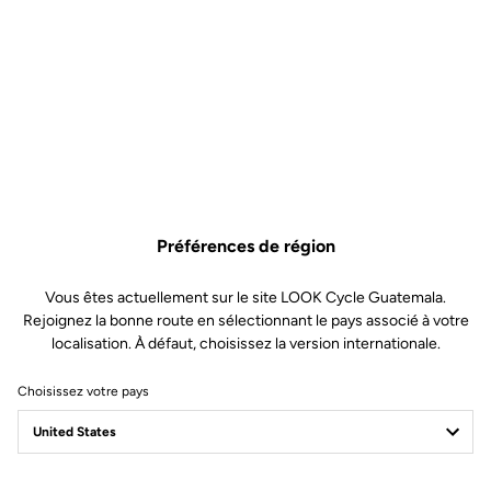
Conçue pour durer
La TRAIL FUSION est fabriquée en France, avec l’ambition de
durer. Sa conception à la fois simple est un gage de fiabilité,
notamment grâce des composants de qualité et la possibilité de
les remplacer pour augmenter la durée de vie de vos pédales.
Préférences de région
Vous êtes actuellement sur le site LOOK Cycle Guatemala.
Rejoignez la bonne route en sélectionnant le pays associé à votre
localisation. À défaut, choisissez la version internationale.
Choisissez votre pays