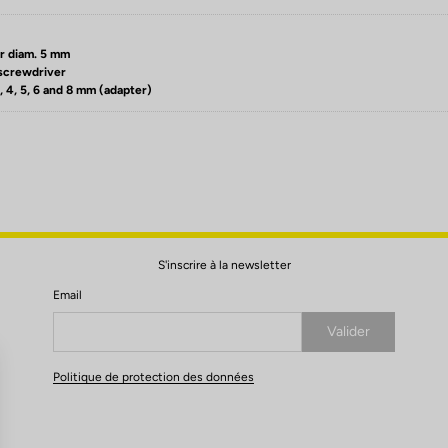
r diam. 5 mm
screwdriver
3, 4, 5, 6 and 8 mm (adapter)
S'inscrire à la newsletter
Email
Valider
Votre e-mail a bien été enregistré
Politique de protection des données