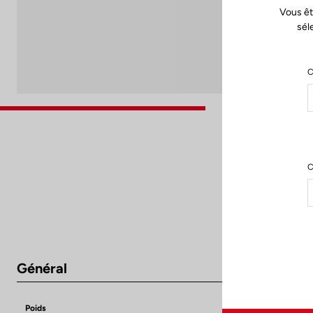
Vous êt
sél
C
C
Général
Poids
65 g