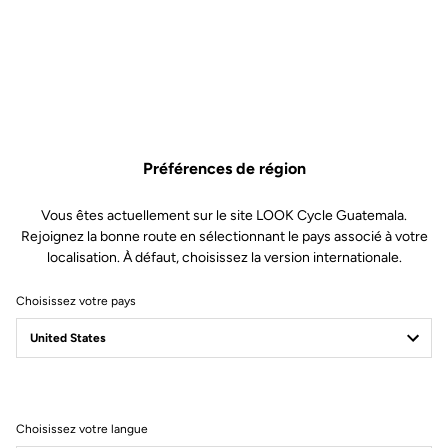
9,00 €
Acheter en magasin
Le Pro Team 800 est le choix idéal pour les cyclistes à la recherche
Préférences de région
d’une solution d’hydratation sur les longues distances. Sa capacité
de 800 ml permet de rester hydraté plus longtemps, sans
Vous êtes actuellement sur le site LOOK Cycle Guatemala.
compromis sur le confort d’utilisation.
Rejoignez la bonne route en sélectionnant le pays associé à votre
localisation. À défaut, choisissez la version internationale.
Sa matière souple assure une prise en main facile et un débit
fluide, tandis que sa conception sans BPA garantit une utilisation
Choisissez votre pays
sûre. Fabriqué en France, il est conçu pour vous accompagner sur
toutes vos sorties, même les plus longues.
Comment entretenir votre bidon ?
Choisissez votre langue