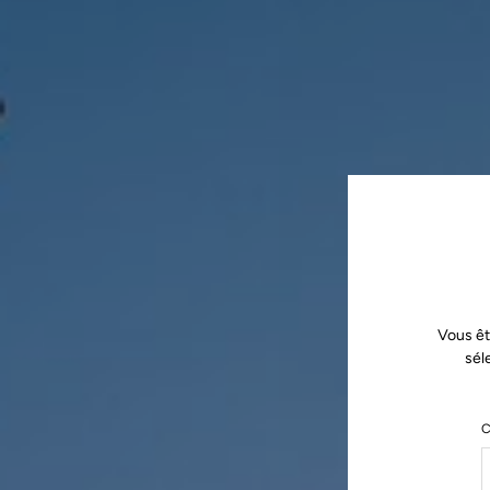
Vous êt
sél
C