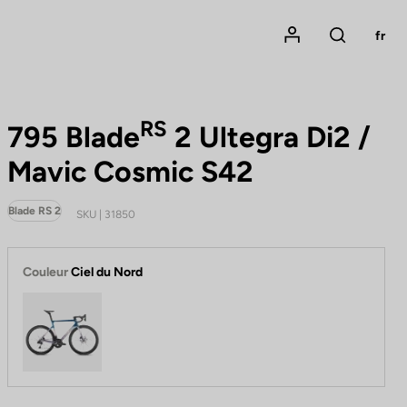
Mon compte
fr
Rechercher
RS
795 Blade
2 Ultegra Di2 /
Mavic Cosmic S42
Blade RS 2
SKU | 31850
Couleur
Ciel du Nord
Ciel du Nord