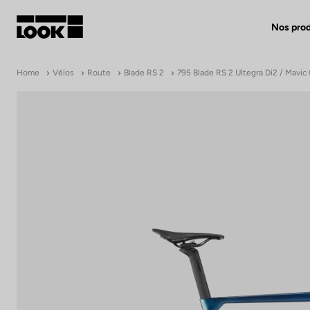
Nos prod
Mon compte
Home
Vélos
Route
Blade RS 2
795 Blade RS 2 Ultegra Di2 / Mavi
Nos revendeurs
FR
Ok