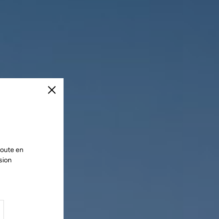
Fermer
route en
sion