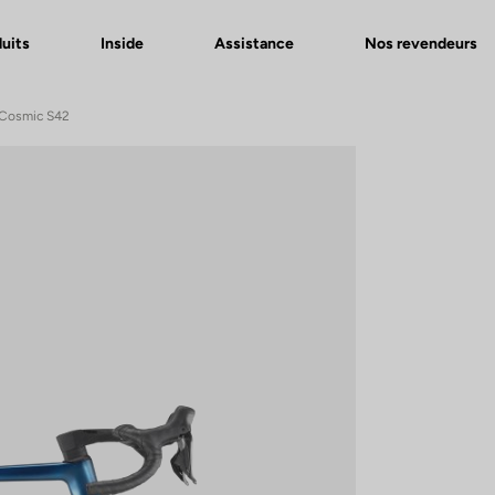
uits
Inside
Assistance
Nos revendeurs
c Cosmic S42