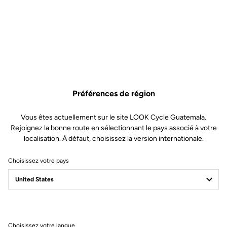
objectif : un vélo complet à 7 kg, prêt à courir, aux qualités
dynamiques optimales sur tous les types de parcours et pour tous
les coureurs : grimpeur, puncheur ou baroudeur. Le 795 BLADE RS
est un concentré de technologie, une boule de nerfs au poids
plume.
Préférences de région
Vous êtes actuellement sur le site LOOK Cycle Guatemala.
Rejoignez la bonne route en sélectionnant le pays associé à votre
localisation. À défaut, choisissez la version internationale.
Choisissez votre pays
Choisissez votre langue