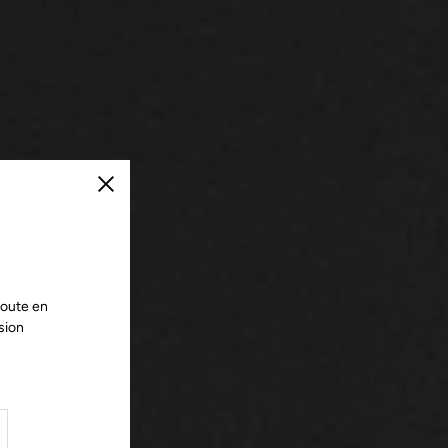
Fermer
route en
sion