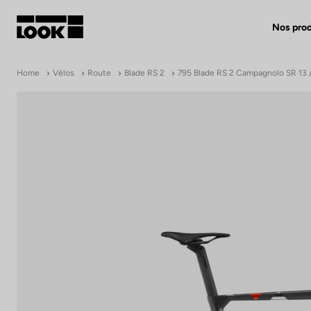
Nos prod
Mon compte
Home
Vélos
Route
Blade RS 2
795 Blade RS 2 Campagnolo SR 13 
Nos revendeurs
FR
Ok