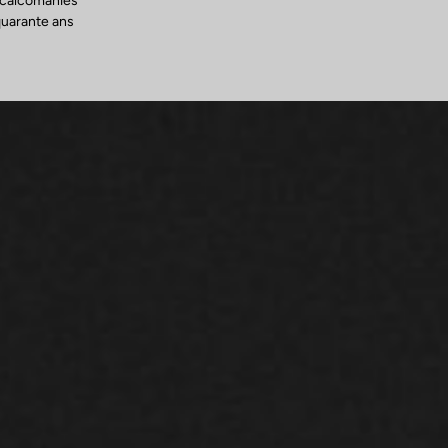
écalcomanies
 quarante ans