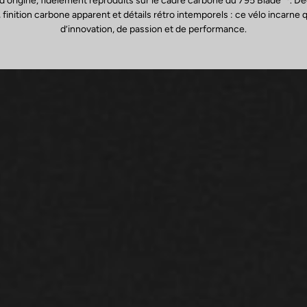
’origine, fidèlement reproduits sur le cadre carbone du 795 Blade
. D
 finition carbone apparent et détails rétro intemporels : ce vélo incarne
d’innovation, de passion et de performance.