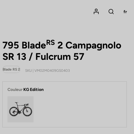
Mon compte
fr
Rechercher
RS
795 Blade
2 Campagnolo
SR 13 / Fulcrum 57
Blade RS 2
SKU | VM02M0409GS0403
Couleur
KG Edition
KG Edition