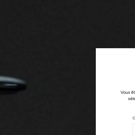
Vous êt
sél
C