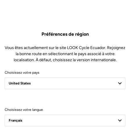
majuscule, 1 minuscules, 1 chiffre et 1 caractère spécial : - $ % ^ # & =
+ ( ) ! ? * £ + ] / [ ; < > ~
Vérification
Préférences de région
J'ai lu et j'accepte les
termes et conditions et la politique de
Vous êtes actuellement sur le site LOOK Cycle Ecuador. Rejoignez
protection des données
la bonne route en sélectionnant le pays associé à votre
S'abonner à la newsletter
localisation. À défaut, choisissez la version internationale.
Créer un compte
Choisissez votre pays
Déjà client ?
Se connecter
Choisissez votre langue