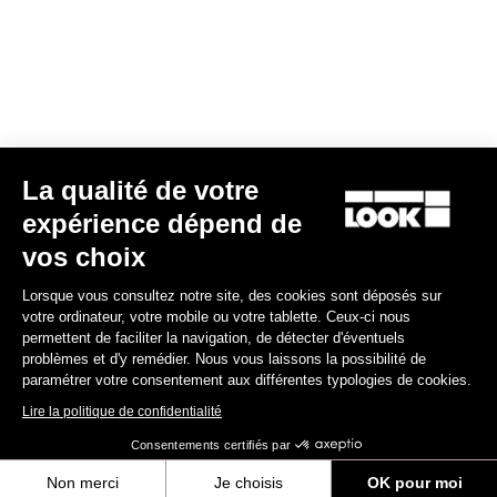
pour s’adapter à la majorité des morphologies.
Guide des tailles
La qualité de votre
S'inscrire à la newsletter
expérience dépend de
Email
vos choix
Valider
Lorsque vous consultez notre site, des cookies sont déposés sur
Votre e-mail a bien été enregistré
Politique de protection des données
votre ordinateur, votre mobile ou votre tablette. Ceux-ci nous
permettent de faciliter la navigation, de détecter d'éventuels
problèmes et d'y remédier. Nous vous laissons la possibilité de
paramétrer votre consentement aux différentes typologies de cookies.
Trouver un revendeur
Besoin d’aide ?
Lire la politique de confidentialité
Consentements certifiés par
Non merci
Je choisis
OK pour moi