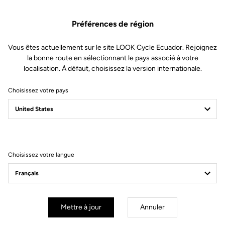
Spécificités techniques
Préférences de région
Caractéristiques
Vous êtes actuellement sur le site LOOK Cycle Ecuador. Rejoignez
la bonne route en sélectionnant le pays associé à votre
localisation. À défaut, choisissez la version internationale.
Composition
85% Polyester
15% Élasthanne
Choisissez votre pays
Détails
Tissu léger et ventilé pour une
meilleure évacuation de la
transpiration
Ourlet avant thermocollé pour plus
de confort
3 poches dans le dos + 1 zippée
Bande réfléchissante en bas du dos
Zip intégral
Choisissez votre langue
Coupe
Mettre à jour
Annuler
Instructions