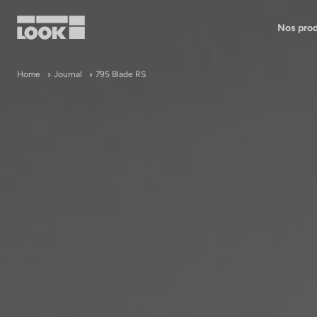
Nos prod
Mon compte
Home
Journal
795 Blade RS
Nos revendeurs
FR
Ok