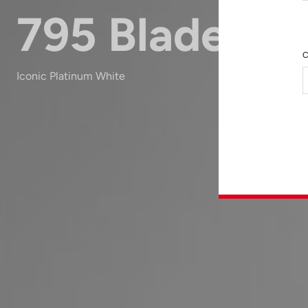
795 Blade RS
C
Iconic Platinum White