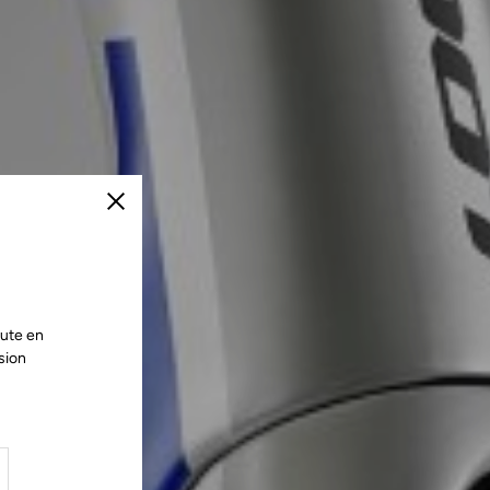
Fermer
oute en
sion