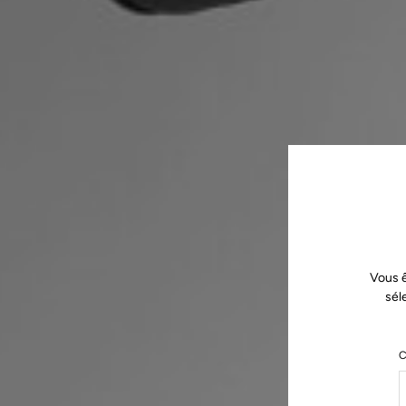
Vous ê
sél
C