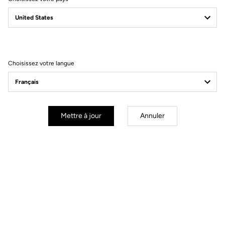
Rapide partout
RS
Le 795 Blade
est notre vélo le plus rapide — conçu pour gagner et
Choisissez votre langue
validé dès ses débuts sur le WorldTour avec la Team Cofidis. Développé
main dans la main avec les coureurs pros, il combine stratification
carbone, design aéro et rigidité pour une performance en course
inégalée.
Mettre à jour
Annuler